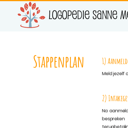
Stappenplan
1) Aanmel
Meld jezelf 
2) Intakege
Na aanmeldi
bespreken 
terugbetalin