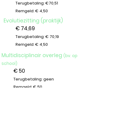
Terugbetaling: €70,51
Remgeld: € 4,50
Evolutiezitting (praktijk)
€ 74,69
Terugbetaling: € 70,19
Remgeld: € 4,50
Multidisciplinair overleg
(bv. op
school)
€ 50
Terugbetaling: geen
Remgeld: € 50
De vermelde terugbetalingstarieven gelden
wanneer er voldaan wordt aan de RIZIV-
voorwaarden. Indien je (kind) hier niet voor
in aanmerking komt, kan je in de meeste
gevallen een tegemoetkoming krijgen via